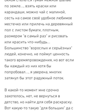
окном стелется туман нежной шалью 
по земле..., взять краски или 
карандаши, можно чай с малиной, 
сесть на самое своё удобное любимое 
местечко или прилечь на деревянный 
пол с листом бумаги, плотным, 
размером "в самый раз" и рисовать 
или красить что-нибудь... 
Большинство "взрослых и серьёзных" 
людей, конечно, не поймут ценность 
такого времяпровождения, но вот если 
бы каждый из них хотя бы 
попробовал..., я уверена, многих 
затянул бы этот радужный поток.
В какой-то момент мне срочно 
захотелось, нет, не вернуться в 
детство, но найти для себя раскраску. 
Вот какую-то такую "для больших" да с 