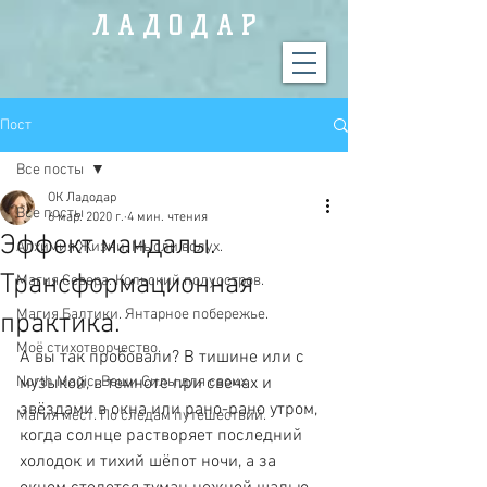
Л А Д О Д А Р
Пост
Все посты
ОК Ладодар
Все посты
6 мар. 2020 г.
4 мин. чтения
Эффект мандалы.
Алхимия Жизни. Мысли вслух.
Трансформационная
Магия Севера. Кольский полуостров.
Магия Балтики. Янтарное побережье.
практика.
Моё стихотворчество.
А вы так пробовали? В тишине или с 
North Magic. Вещи Силы для своих.
музыкой, в темноте при свечах и 
звёздами в окна или рано-рано утром, 
Магия мест. По следам путешествий.
когда солнце растворяет последний 
холодок и тихий шёпот ночи, а за 