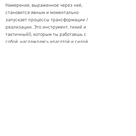
Намерение, выраженное через неё, 
становится явным и моментально 
запускает процессы трансформации / 
реализации. Это инструмент, тихий и 
тактичный)), которым ты работаешь с 
собой, наслаждаясь красотой и силой 
Цвета, Линий, Звучания... Если 
творишь согласно внутреннему 
запросу, то мандала получается 
безумно манящей и притягивающей 
твоё внимание, всякий раз, когда она 
оказывается в твоём поле зрения. До 
тех пор, пока это так, процесс идёт... 
Значит, ставишь на видное место и 
балдеешь))
Такая мандала - это, если хотите, ключ 
или код входа в определённые свои 