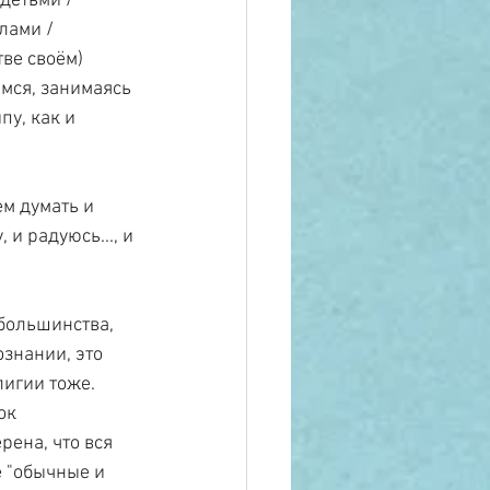
детьми / 
лами / 
ве своём) 
мся, занимаясь 
у, как и 
ем думать и 
 и радуюсь..., и 
большинства, 
ознании, это 
лигии тоже. 
ок 
ена, что вся 
 "обычные и 