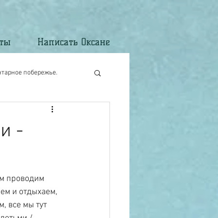
кты
Написать Оксане
нтарное побережье.
и -
ым проводим 
ем и отдыхаем, 
, все мы тут 