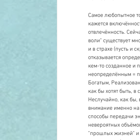
Самое любопытное то,
кажется включённост
отвлечённость. Сейча
воли" существует мно
и в страхе (пусть и 
отказывается опреде
кем-то созданное и 
неопределённым = п
Богатым, Реализова
как бы хотят быть, 
Неслучайно, как бы,
внимание именно на 
способы передачи эн
невероятных объёмов
"прошлых жизней" и "