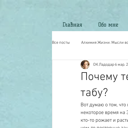
Главная
Обо мне
Все посты
Алхимия Жизни. Мысли вс
ОК Ладодар
6 мар. 2
Моё стихотворчество.
North Ma
Почему т
табу?
Вот думаю о том, чт
некоторое время на З
кто-то рожает и расти