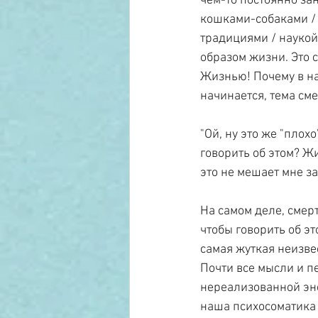
чем-то постоянно зан
кошками-собаками / 
традициями / наукой 
образом жизни. Это 
Жизнью! Почему в на
начинается, тема сме
"Ой, ну это же "плохо
говорить об этом? Жив
это не мешает мне за
На самом деле, смер
чтобы говорить об эт
самая жуткая неизвес
Почти все мысли и п
нереализованной эне
наша психосоматика 