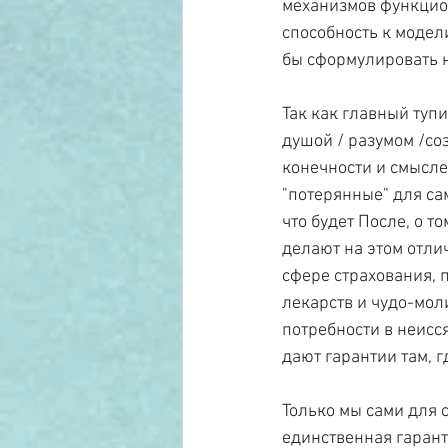
механизмов функциони
способность к моде
бы сформулировать н
Так как главный тупи
душой / разумом /со
конечности и смысле
"потерянные" для са
что будет После, о то
делают на этом отли
сфере страхования, п
лекарств и чудо-мол
потребности в неисс
дают гарантии там, г
Только мы сами для с
единственная гарант