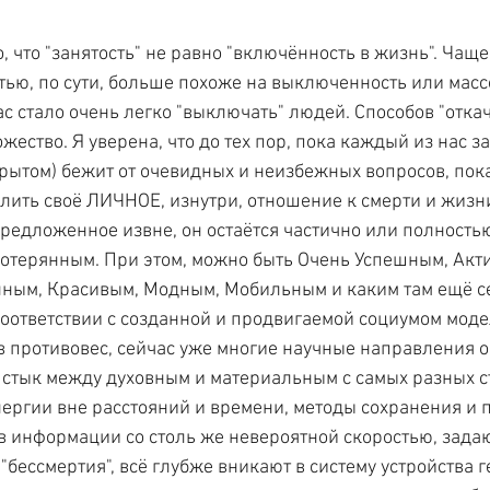
 что "занятость" не равно "включённость в жизнь". Чаще 
ью, по сути, больше похоже на выключенность или масс
с стало очень легко "выключать" людей. Способов "отка
жество. Я уверена, что до тех пор, пока каждый из нас з
скрытом) бежит от очевидных и неизбежных вопросов, пок
лить своё ЛИЧНОЕ, изнутри, отношение к смерти и жизни,
предложенное извне, он остаётся частично или полность
отерянным. При этом, можно быть Очень Успешным, Акт
нным, Красивым, Модным, Мобильным и каким там ещё се
в соответствии с созданной и продвигаемой социумом мод
 в противовес, сейчас уже многие научные направления 
стык между духовным и материальным с самых разных ст
ергии вне расстояний и времени, методы сохранения и 
 информации со столь же невероятной скоростью, зада
бессмертия", всё глубже вникают в систему устройства ге