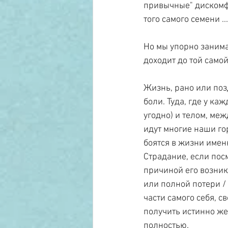
привычные" дискомфо
того самого семени ...
Но мы упорно занимае
доходит до той самой
Жизнь, рано или поз
боли. Туда, где у ка
угодно) и телом, ме
идут многие наши гор
боятся в жизни имен
Страдание, если посм
причиной его возник
или полной потери / 
части самого себя, с
получить истинно жел
полностью.