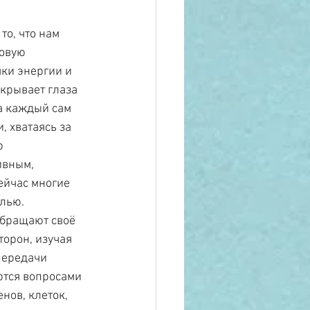
то, что нам 
овую 
чки энергии и 
акрывает глаза 
а каждый сам 
 хватаясь за 
ю 
ивным, 
йчас многие 
елью.
обращают своё 
орон, изучая 
передачи 
ются вопросами 
нов, клеток, 