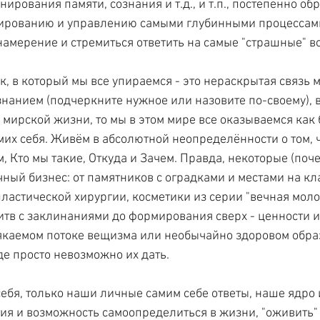
рования памяти, сознания и т.д., и т.п., постепенно обр
лированию и управлению самыми глубинными процессами
амерение и стремиться ответить на самые "страшные" в
к, в который мы все упираемся - это нераскрытая связь 
знанием (подчеркните нужное или назовите по-своему), в
 мирской жизни, то мы в этом мире все оказываемся как 
мих себя. Живём в абсолютной неопределённости о том, ч
м, Кто мы такие, Откуда и Зачем. Правда, некоторые (поче
чный бизнес: от памятников с оградками и местами на кл
ластической хирургии, косметики из серии "вечная молод
итв с заклинаниями до формирования сверх - ценности и
якаемом потоке вещизма или необычайно здоровом образе
де просто невозможно их дать.
ебя, только наши личные самим себе ответы, наше ядро и
ия и возможность самоопределиться в жизни, "оживить" 