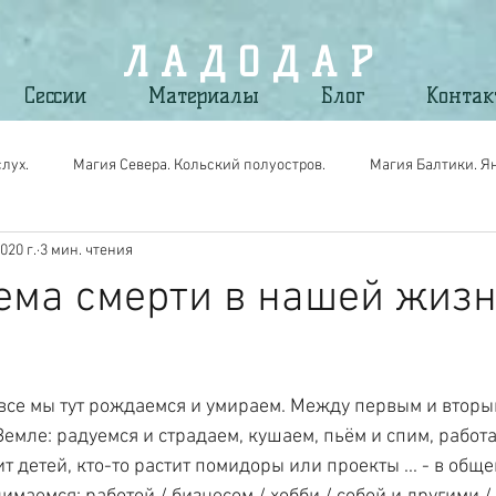
Л А Д О Д А Р
Сессии
Материалы
Блог
Конта
лух.
Магия Севера. Кольский полуостров.
Магия Балтики. Я
020 г.
3 мин. чтения
gic. Вещи Силы для своих.
Магия мест. По следам путешествий.
ема смерти в нашей жизн
о все мы тут рождаемся и умираем. Между первым и втор
емле: радуемся и страдаем, кушаем, пьём и спим, работа
т детей, кто-то растит помидоры или проекты ... - в общем