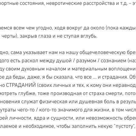
ртные состояния, невротические расстройства и т.д. - э
мся всем чем угодно, ходя вокруг да около (пока каждый
 черты), закрыв глаза и не ступая вглубь.
дно, сама указывает нам на нашу общечеловеческую бреш
ждого есть раскол между душой / разумом / сознанием (на
жду своим духовным началом и материальным воплощени
е да беды, даже, я бы сказала, что все ... и страдания. О
но СТРАДАНИЙ (своих личных и тех, к кому они неравнод
отреть глубже, тоже производная от страха смерти, пото
новения служат физическая или душевная боль в резуль
утраты чего-то / кого-то значимого для жизни, в том числ
воей личности, ядра и сущности, или невозможность обрес
аемое и необходимое, чтобы заполнить некую "пустоту", 