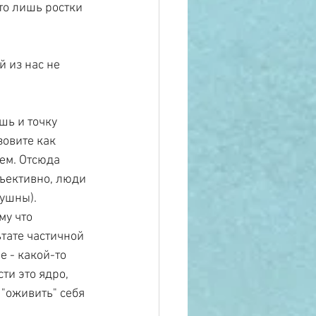
то лишь ростки 
 из нас не 
ь и точку 
зовите как 
ем. Отсюда 
бъективно, люди 
ушны). 
му что 
тате частичной 
е - какой-то 
ти это ядро, 
"оживить" себя 