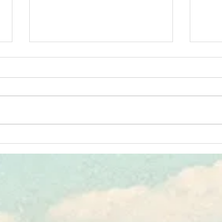
Своя vs общая реальность.
Своя
Часть 3.
Часть