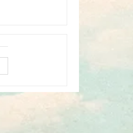
 vs общая реальность.
 2.