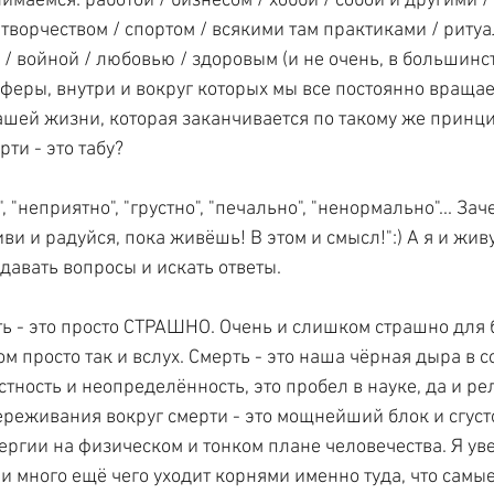
имаемся: работой / бизнесом / хобби / собой и другими / 
творчеством / спортом / всякими там практиками / ритуа
/ войной / любовью / здоровым (и не очень, в большинст
сферы, внутри и вокруг которых мы все постоянно вращае
шей жизни, которая заканчивается по такому же принцип
рти - это табу?
", "неприятно", "грустно", "печально", "ненормально"... Зач
и и радуйся, пока живёшь! В этом и смысл!":) А я и живу,
давать вопросы и искать ответы.
ть - это просто СТРАШНО. Очень и слишком страшно для 
ом просто так и вслух. Смерть - это наша чёрная дыра в с
тность и неопределённость, это пробел в науке, да и ре
ереживания вокруг смерти - это мощнейший блок и сгуст
ргии на физическом и тонком плане человечества. Я увер
и много ещё чего уходит корнями именно туда, что самые