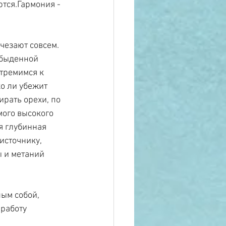
тся.Гармония - 
чезают совсем. 
обыденной 
стремимся к 
о ли убежит 
рать орехи, по 
мого высокого 
я глубинная 
источнику, 
ы и метаний 
ым собой, 
работу 