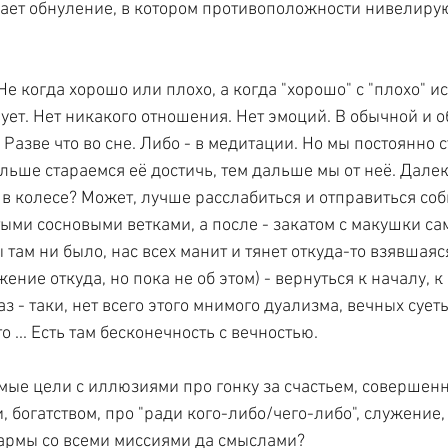
пает обнуление, в котором противоположности нивелирую
Не когда хорошо или плохо, а когда "хорошо" с "плохо" ис
вует. Нет никакого отношения. Нет эмоций. В обычной и 
 Разве что во сне. Либо - в медитации. Но мы постоянно 
льше стараемся её достичь, тем дальше мы от неё. Далек
в колесе? Может, лучше расслабиться и отправиться соби
ыми сосновыми ветками, а после - закатом с макушки са
 там ни было, нас всех манит и тянет откуда-то взявшаяс
ение откуда, но пока не об этом) - вернуться к началу, к 
раз - таки, нет всего этого мнимого дуализма, вечных сует
о ... Есть там бесконечность с вечностью.
мые цели с иллюзиями про гонку за счастьем, совершенн
богатством, про "ради кого-либо/чего-либо", служение, 
кармы со всеми миссиями да смыслами?