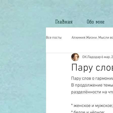
Главная
Обо мне
Все посты
Алхимия Жизни. Мысли вс
ОК Ладодар
6 мар. 2
Моё стихотворчество.
North Ma
Пару слов
Пару слов о гармонии
В продолжение темы о
разделённости на что
* женское и мужское;
* белое и чёрное;