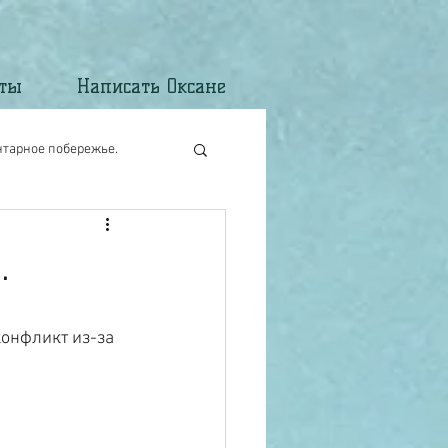
кты
Написать Оксане
нтарное побережье.
.
конфликт из-за 