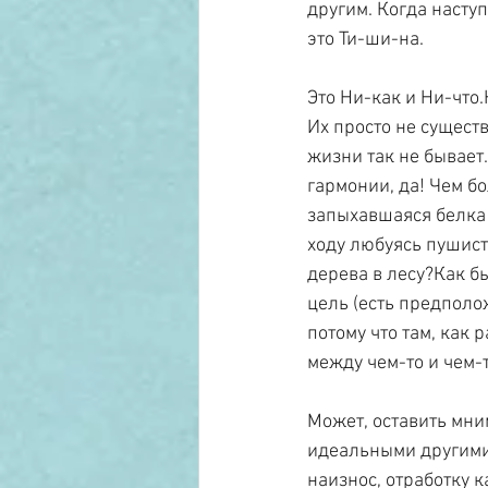
другим. Когда насту
это Ти-ши-на.
Это Ни-как и Ни-что.
Их просто не сущест
жизни так не бывает.
гармонии, да! Чем бо
запыхавшаяся белка 
ходу любуясь пушист
дерева в лесу?Как бы
цель (есть предполож
потому что там, как 
между чем-то и чем-т
Может, оставить мни
идеальными другими, 
наизнос, отработку 