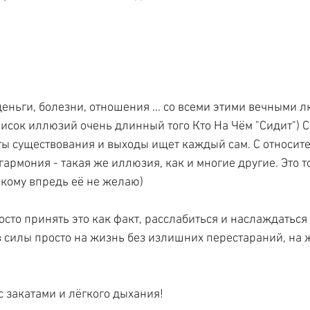
)
еньги, болезни, отношения ... со всеми этими вечными 
писок иллюзий очень длинный того Кто На Чём "Сидит") Си
ы существования и выходы ищет каждый сам. С относит
 гармония - такая же иллюзия, как и многие другие. Это т
икому впредь её не желаю)
сто принять это как факт, расслабиться и наслаждаться 
 силы просто на жизнь без излишних перестараний, на ж
с закатами и лёгкого дыхания!