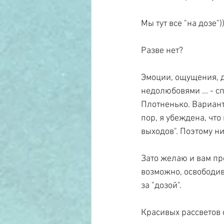
Мы тут все "на дозе")
Разве нет?
Эмоции, ощущения, д
недолюбовями ... - с
Плотненько. Вариант
пор, я убеждена, что
выходов". Поэтому н
Зато желаю и вам про
возможно, освободив
за "дозой".
Красивых рассветов 