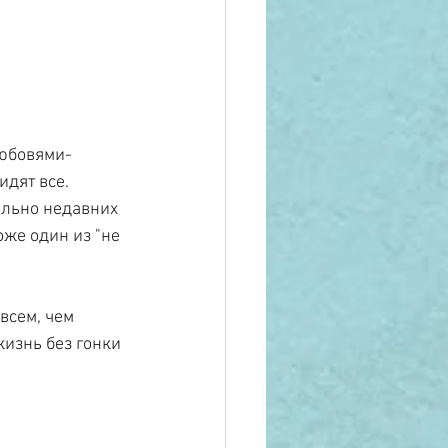
любовями-
дят все. 
ельно недавних 
оже один из "не 
всем, чем 
изнь без гонки 