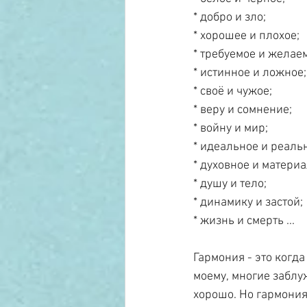
* добро и зло;
* хорошее и плохое;
* требуемое и желае
* истинное и ложное;
* своё и чужое;
* веру и сомнение;
* войну и мир;
* идеальное и реаль
* духовное и матери
* душу и тело;
* динамику и застой;
* жизнь и смерть ...
Гармония - это когда
моему, многие заблуж
хорошо. Но гармония