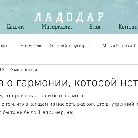
Л А Д О Д А Р
Сессии
Материалы
Блог
Конта
лух.
Магия Севера. Кольский полуостров.
Магия Балтики. Я
020 г.
2 мин. чтения
gic. Вещи Силы для своих.
Магия мест. По следам путешествий.
 о гармонии, которой нет
, которой в нас нет и быть не может.
 том, что в каждом из нас есть раскол. Это внутренний 
 бы то ни было. Например, на: