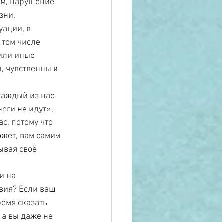
м, нарушение 
зни, 
ации, в 
 том числе 
 или иные 
, чувственны и 
каждый из нас 
оги не идут», 
с, потому что 
ожет, вам самим 
ывая своё 
 
и на 
ия? Если ваш 
емя сказать 
 а вы даже не 