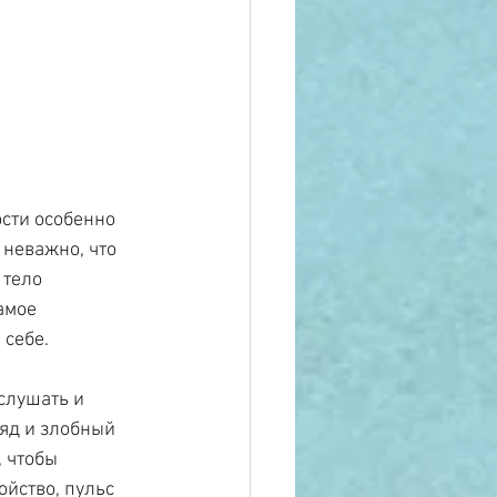
сти особенно 
 неважно, что 
 тело 
амое 
 себе.
слушать и 
яд и злобный 
 чтобы 
ойство, пульс 