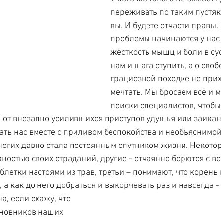
переживать по таким пустяк
вы. И будете отчасти правы.
проблемы начинаются у нас т
жёсткость мышц и боли в сус
нам и шага ступить, а о своб
грациозной походке не прих
мечтать. Мы бросаем всё и м
поиски специалистов, чтобы
я от внезапно усилившихся приступов удушья или заикан
ть нас вместе с приливом беспокойства и необъяснимой 
ногих давно стала постоянным спутником жизни. Некотор
ностью своих страданий, другие - отчаянно борются с 
блетки настоями из трав, третьи – понимают, что корень
, а как до него добраться и выкорчевать раз и навсегда -
а, если скажу, что 
иновников наших 