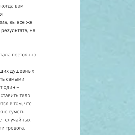
 когда вам 
я 
ма, вы все же 
результате, не 
стала постоянно 
ших душевных 
ыть самыми 
т один – 
ставить тело 
ся в том, что 
жно суметь 
ет случайных 
и тревога, 