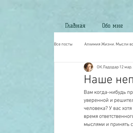
Главная
Обо мне
Все посты
Алхимия Жизни. Мысли вс
ОК Ладодар
12 мар. 
Моё стихотворчество.
North Ma
Наше неп
Вам когда-нибудь пр
уверенной и решител
человека? У вас хот
время ответственного
мыслями и принять с