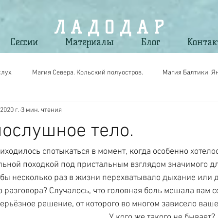
Л А Д О Д А Р
Сессии
Материалы
Блог
Конта
лух.
Магия Севера. Кольский полуостров.
Магия Балтики. Я
2020 г.
3 мин. чтения
gic. Вещи Силы для своих.
Магия мест. По следам путешествий.
ослушное тело.
иходилось спотыкаться в момент, когда особенно хотело
ьной походкой под пристальным взглядом значимого дл
я бы несколько раз в жизни перехватывало дыхание или д
 разговора? Случалось, что головная боль мешала вам со
ерьёзное решение, от которого во многом зависело ваш
У кого же такого не бывает? 