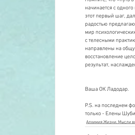
начинается с одного
этот первый шаг, дал
радостью предлагаю 
мир психологических
с телесными практик
направлены на общу
восстановление целос
результат, наслажд
Ваша ОК Ладодар.
P.S. на последнем фо
только - Елены Шуби
Алхимия Жизни. Мысли вс