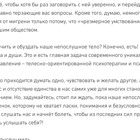
, чтобы хотя бы раз заговорить с ней уверенно, и перейд
давно терзающие вас вопросы. Кроме того, думаю, немног
 от мигрени только потому, что «чрезмерное умствовани
ашим обществом.
учить и обуздать наше непослушное тело? Конечно, есть!
а и души. Это и есть главная задача современного уника
авления – телесно-ориентированной психотерапии и пс
о приходится думать одно, чувствовать и желать другое, 
с и отсутствие единства в нас самих уже для многих стано
ием. Но, задумайтесь, стоит ли ждать, пока наше непосл
нок, которому не хватает ласки, понимания и безусловно
слушать нас и начнёт болеть, чтобы из последних сил п
ь услышать себя?!
 тысячу миль 