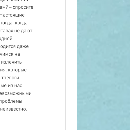
ам? – спросите 
 Настоящие 
огда, когда 
тавах не дают 
одной 
одится даже 
чимся на 
 излечить 
ия, которые 
тревоги. 
ые из нас 
всевозможными 
 проблемы 
 неизвестно.