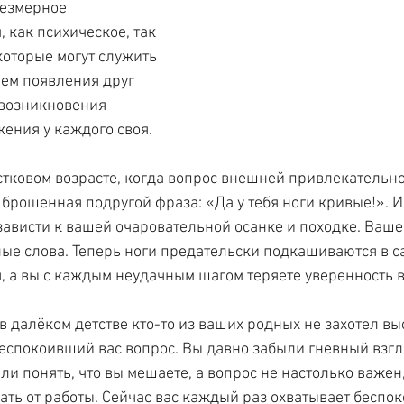
езмерное 
 как психическое, так 
которые могут служить 
ем появления друг 
 возникновения 
ения у каждого своя.
стковом возрасте, когда вопрос внешней привлекательно
 брошенная подругой фраза: «Да у тебя ноги кривые!». И
 зависти к вашей очаровательной осанке и походке. Ваше
ые слова. Теперь ноги предательски подкашиваются в с
 а вы с каждым неудачным шагом теряете уверенность в
 далёком детстве кто-то из ваших родных не захотел вы
беспокоивший вас вопрос. Вы давно забыли гневный взгл
ли понять, что вы мешаете, а вопрос не настолько важен,
ать от работы. Сейчас вас каждый раз охватывает беспок