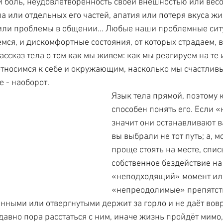
 боль, неудовлетворённость своей внешностью или весо
а или отдельных его частей, апатия или потеря вкуса жи
 или проблемы в общении… Любые наши проблемные ситу
мся, и дискомфортные состояния, от которых страдаем, в
ассказ тела о том как мы живем: как мы реагируем на те
 относимся к себе и окружающим, насколько мы счастливы
 - наоборот.
Язык тела прямой, поэтому 
способен понять его. Если «н
значит они останавливают ва
вы выбрали не тот путь; а, м
проще стоять на месте, спис
собственное бездействие на
«неподходящий» момент ил
«непреодолимые» препятств
нными или отвергнутыми держит за горло и не даёт вовр
давно пора расстаться с ним, иначе жизнь пройдёт мимо,