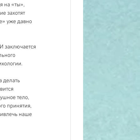
я на «ты», 
ие захотят 
е» уже давно 
 И заключается 
льного 
ихологии.
а делать 
вится 
ушное тело, 
го принятия, 
ривлечь наше 