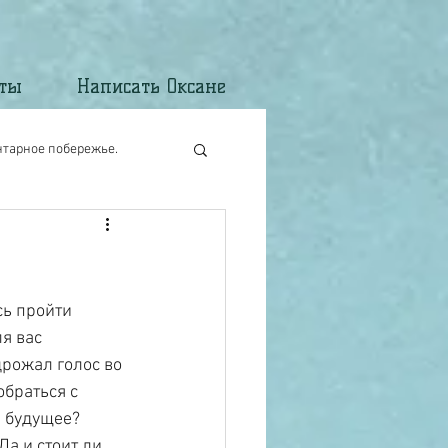
кты
Написать Оксане
нтарное побережье.
сь пройти 
я вас 
рожал голос во 
браться с 
е будущее?
Да и стоит ли 