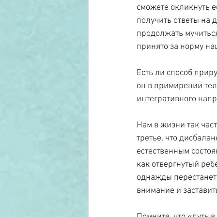
сможете окликнуть её
получить ответы на 
продолжать мучиться
принято за норму н
Есть ли способ прир
он в примирении тел
интегративного напр
Нам в жизни так част
третье, что дисбалан
естественным состоян
как отвергнутый ребе
однажды перестанет 
внимание и заставит
Помните, что «путь в