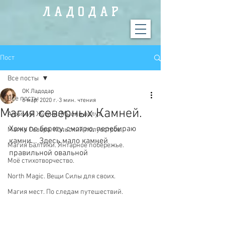
Л А Д О Д А Р
Пост
Все посты
ОК Ладодар
Все посты
6 мар. 2020 г.
3 мин. чтения
Магия северных Камней.
Алхимия Жизни. Мысли вслух.
Хожу по берегу, смотрю, перебираю 
Магия Севера. Кольский полуостров.
камни... Здесь мало камней 
Магия Балтики. Янтарное побережье.
правильной овальной 
Моё стихотворчество.
North Magic. Вещи Силы для своих.
Магия мест. По следам путешествий.