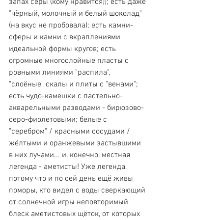
запах серы (кому нравится)); есть даже 
"чёрный, молочный и белый шоколад" 
(на вкус не пробовала); есть камни-
сферы и камни с вкраплениями 
идеальной формы кругов; есть 
огромные многослойные пласты с 
ровными линиями "распила", 
"слоёные" скалы и плиты с "венами"; 
есть чудо-камешки с пастельно-
акварельными разводами - бирюзово-
серо-фиолетовыми; белые с 
"серебром" / красными сосудами / 
жёлтыми и оранжевыми застывшими 
в них лучами... и, конечно, местная 
легенда - аметисты! Уже легенда, 
потому что и по сей день ещё живы 
поморы, кто видел с воды сверкающий 
от солнечной игры неповторимый 
блеск аметистовых щёток, от которых 