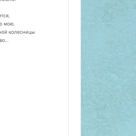
тся,
ю мою,
рной колесницы
о...