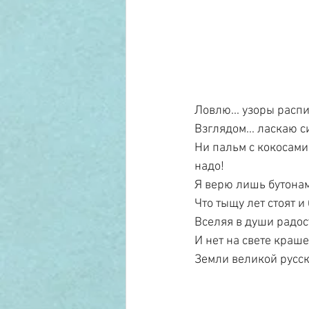
Ловлю... узоры расп
Взглядом... ласкаю 
Ни пальм с кокосами,
надо!
Я верю лишь бутонам
Что тыщу лет стоят и 
Вселяя в души радос
И нет на свете краш
Земли великой русск