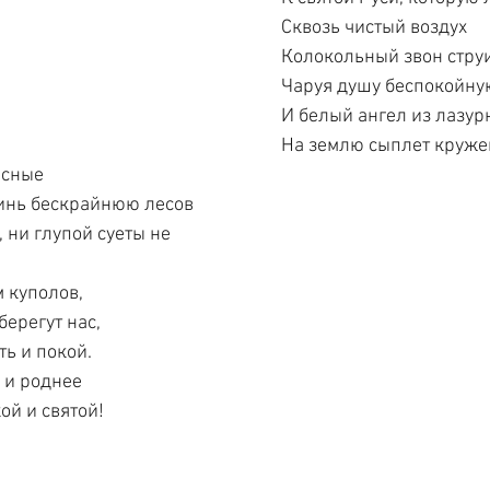
Сквозь чистый воздух
Колокольный звон струи
Чаруя душу беспокойну
И белый ангел из лазу
На землю сыплет кружев
исные
синь бескрайнюю лесов
 ни глупой суеты не 
 куполов,
берегут нас,
ть и покой.
е и роднее
ой и святой!