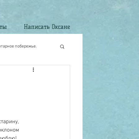
кты
Написать Оксане
нтарное побережье.
старину,
поклоном
 люблю!