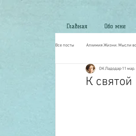
Главная
Обо мне
Все посты
Алхимия Жизни. Мысли вс
ОК Ладодар
11 мар. 
Моё стихотворчество.
North Ma
К святой