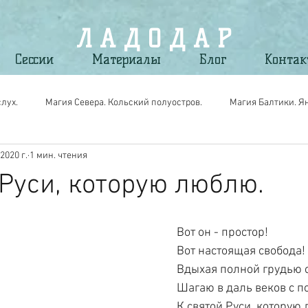
Л А Д О Д А Р
Сессии
Материалы
Блог
Конта
лух.
Магия Севера. Кольский полуостров.
Магия Балтики. Я
2020 г.
1 мин. чтения
gic. Вещи Силы для своих.
Магия мест. По следам путешествий.
 Руси, которую люблю.
Вот он - простор!
Вот настоящая свобода!
Вдыхая полной грудью 
Шагаю в даль веков с 
К святой Руси, которую