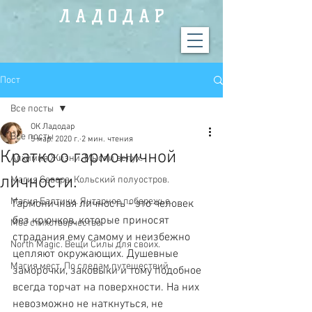
Л А Д О Д А Р
Пост
Все посты
ОК Ладодар
Все посты
5 мар. 2020 г.
2 мин. чтения
Кратко о гармоничной
Алхимия Жизни. Мысли вслух.
личности.
Магия Севера. Кольский полуостров.
Магия Балтики. Янтарное побережье.
Гармоничная личность - это человек 
без крючков, которые приносят 
Моё стихотворчество.
страдания ему самому и неизбежно 
North Magic. Вещи Силы для своих.
цепляют окружающих. Душевные 
Магия мест. По следам путешествий.
заморочки, заковыки и тому подобное 
всегда торчат на поверхности. На них 
невозможно не наткнуться, не 