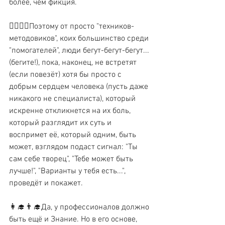
более, чем фикция.
🏃‍♀️🏃‍♂️Поэтому от просто "техников-
методовиков", коих большинство среди 
"помогателей", люди бегут-бегут-бегут... 
(бегите!), пока, наконец, не встретят 
(если повезёт) хотя бы просто с 
добрым сердцем человека (пусть даже 
никакого не специалиста), который 
искренне откликнется на их боль, 
который разглядит их суть и 
воспримет её, который одним, быть 
может, взглядом подаст сигнал: "Ты 
сам себе творец", "Тебе может быть 
лучше!", "Варианты у тебя есть...", 
проведёт и покажет.
👩‍🎓👨‍🎓Да, у профессионалов должно 
быть ещё и Знание. Но в его основе, 